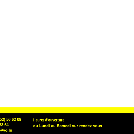
52) 56 62 09
Heures d'ouverture
33 64
du Lundi au Samedi
sur rendez-vous
e@vo.lu