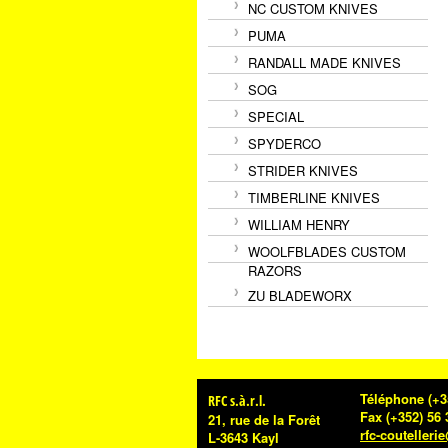
NC CUSTOM KNIVES
PUMA
RANDALL MADE KNIVES
SOG
SPECIAL
SPYDERCO
STRIDER KNIVES
TIMBERLINE KNIVES
WILLIAM HENRY
WOOLFBLADES CUSTOM
RAZORS
ZU BLADEWORX
Téléphone
(+3
RFC s.à.r.l.
Fax
(+352) 56 
21, rue de la Forêt
rfc-coutelleri
L-3643 Kayl