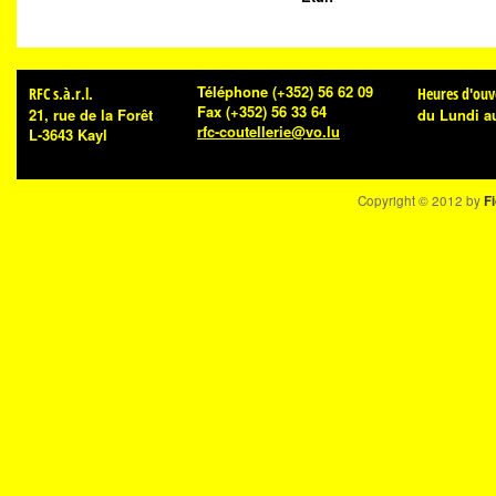
Téléphone
(+352) 56 62 09
RFC s.à.r.l.
Heures d'ouv
Fax
(+352) 56 33 64
21, rue de la Forêt
du Lundi a
rfc-coutellerie@vo.lu
L-3643 Kayl
Copyright © 2012 by
Fi